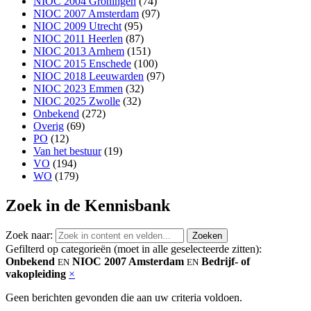
NIOC 2004 Groningen
(74)
NIOC 2007 Amsterdam
(97)
NIOC 2009 Utrecht
(95)
NIOC 2011 Heerlen
(87)
NIOC 2013 Arnhem
(151)
NIOC 2015 Enschede
(100)
NIOC 2018 Leeuwarden
(97)
NIOC 2023 Emmen
(32)
NIOC 2025 Zwolle
(32)
Onbekend
(272)
Overig
(69)
PO
(12)
Van het bestuur
(19)
VO
(194)
WO
(179)
Zoek in de Kennisbank
Zoek naar:
Gefilterd op categorieën (moet in alle geselecteerde zitten):
Onbekend
NIOC 2007 Amsterdam
Bedrijf- of
EN
EN
vakopleiding
×
Geen berichten gevonden die aan uw criteria voldoen.