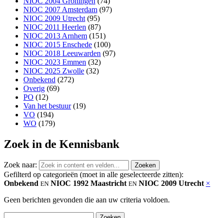
NIOC 2004 Groningen
(74)
NIOC 2007 Amsterdam
(97)
NIOC 2009 Utrecht
(95)
NIOC 2011 Heerlen
(87)
NIOC 2013 Arnhem
(151)
NIOC 2015 Enschede
(100)
NIOC 2018 Leeuwarden
(97)
NIOC 2023 Emmen
(32)
NIOC 2025 Zwolle
(32)
Onbekend
(272)
Overig
(69)
PO
(12)
Van het bestuur
(19)
VO
(194)
WO
(179)
Zoek in de Kennisbank
Zoek naar:
Gefilterd op categorieën (moet in alle geselecteerde zitten):
Onbekend
NIOC 1992 Maastricht
NIOC 2009 Utrecht
×
EN
EN
Geen berichten gevonden die aan uw criteria voldoen.
Zoeken