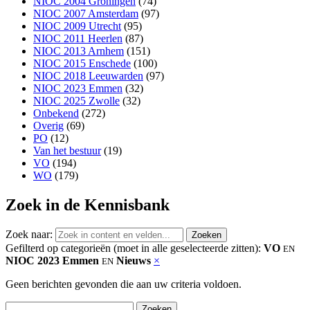
NIOC 2004 Groningen
(74)
NIOC 2007 Amsterdam
(97)
NIOC 2009 Utrecht
(95)
NIOC 2011 Heerlen
(87)
NIOC 2013 Arnhem
(151)
NIOC 2015 Enschede
(100)
NIOC 2018 Leeuwarden
(97)
NIOC 2023 Emmen
(32)
NIOC 2025 Zwolle
(32)
Onbekend
(272)
Overig
(69)
PO
(12)
Van het bestuur
(19)
VO
(194)
WO
(179)
Zoek in de Kennisbank
Zoek naar:
Gefilterd op categorieën (moet in alle geselecteerde zitten):
VO
EN
NIOC 2023 Emmen
Nieuws
×
EN
Geen berichten gevonden die aan uw criteria voldoen.
Zoeken