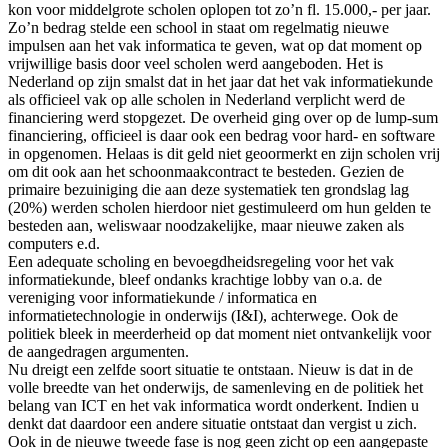
kon voor middelgrote scholen oplopen tot zo’n fl. 15.000,- per jaar.
Zo’n bedrag stelde een school in staat om regelmatig nieuwe
impulsen aan het vak informatica te geven, wat op dat moment op
vrijwillige basis door veel scholen werd aangeboden. Het is
Nederland op zijn smalst dat in het jaar dat het vak informatiekunde
als officieel vak op alle scholen in Nederland verplicht werd de
financiering werd stopgezet. De overheid ging over op de lump-sum
financiering, officieel is daar ook een bedrag voor hard- en software
in opgenomen. Helaas is dit geld niet geoormerkt en zijn scholen vrij
om dit ook aan het schoonmaakcontract te besteden. Gezien de
primaire bezuiniging die aan deze systematiek ten grondslag lag
(20%) werden scholen hierdoor niet gestimuleerd om hun gelden te
besteden aan, weliswaar noodzakelijke, maar nieuwe zaken als
computers e.d.
Een adequate scholing en bevoegdheidsregeling voor het vak
informatiekunde, bleef ondanks krachtige lobby van o.a. de
vereniging voor informatiekunde / informatica en
informatietechnologie in onderwijs (I&I), achterwege. Ook de
politiek bleek in meerderheid op dat moment niet ontvankelijk voor
de aangedragen argumenten.
Nu dreigt een zelfde soort situatie te ontstaan. Nieuw is dat in de
volle breedte van het onderwijs, de samenleving en de politiek het
belang van ICT en het vak informatica wordt onderkent. Indien u
denkt dat daardoor een andere situatie ontstaat dan vergist u zich.
Ook in de nieuwe tweede fase is nog geen zicht op een aangepaste